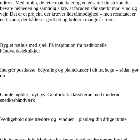
udtryk. Med omhu, de rette materialer og en ensartet finish kan du
bevare helheden og samtidig sikre, at facaden står stærkt mod vind og
vejr. Det er et projekt, der kræver lidt tålmodighed – men resultatet er
en facade, der både ser godt ud og holder i mange år frem.
Byg et træhus med sjæl: Få inspiration fra traditionelle
håndværksteknikker
Integrér postkasse, belysning og plantekasser i dit træhegn – sådan gør
du
Gamle møbler i nyt lys: Genfortolk klassikerne med moderne
snedkerhåndværk
Vedligehold dine trædøre og -vinduer – planlæg din årlige rutine
Giv hegnet et løft: Moderne beslag og detaljer, der gør en forskel