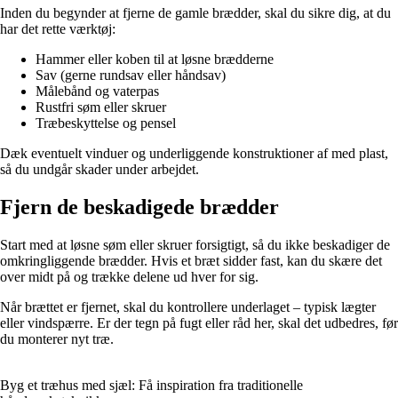
Inden du begynder at fjerne de gamle brædder, skal du sikre dig, at du
har det rette værktøj:
Hammer eller koben til at løsne brædderne
Sav (gerne rundsav eller håndsav)
Målebånd og vaterpas
Rustfri søm eller skruer
Træbeskyttelse og pensel
Dæk eventuelt vinduer og underliggende konstruktioner af med plast,
så du undgår skader under arbejdet.
Fjern de beskadigede brædder
Start med at løsne søm eller skruer forsigtigt, så du ikke beskadiger de
omkringliggende brædder. Hvis et bræt sidder fast, kan du skære det
over midt på og trække delene ud hver for sig.
Når brættet er fjernet, skal du kontrollere underlaget – typisk lægter
eller vindspærre. Er der tegn på fugt eller råd her, skal det udbedres, før
du monterer nyt træ.
Byg et træhus med sjæl: Få inspiration fra traditionelle