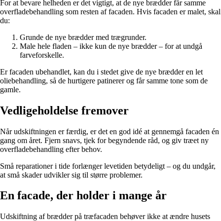
For at bevare helheden er det vigtigt, at de nye brædder får samme
overfladebehandling som resten af facaden. Hvis facaden er malet, skal
du:
Grunde de nye brædder med trægrunder.
Male hele fladen – ikke kun de nye brædder – for at undgå
farveforskelle.
Er facaden ubehandlet, kan du i stedet give de nye brædder en let
oliebehandling, så de hurtigere patinerer og får samme tone som de
gamle.
Vedligeholdelse fremover
Når udskiftningen er færdig, er det en god idé at gennemgå facaden én
gang om året. Fjern snavs, tjek for begyndende råd, og giv træet ny
overfladebehandling efter behov.
Små reparationer i tide forlænger levetiden betydeligt – og du undgår,
at små skader udvikler sig til større problemer.
En facade, der holder i mange år
Udskiftning af brædder på træfacaden behøver ikke at ændre husets