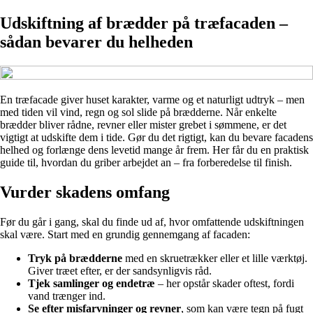
Udskiftning af brædder på træfacaden –
sådan bevarer du helheden
En træfacade giver huset karakter, varme og et naturligt udtryk – men
med tiden vil vind, regn og sol slide på brædderne. Når enkelte
brædder bliver rådne, revner eller mister grebet i sømmene, er det
vigtigt at udskifte dem i tide. Gør du det rigtigt, kan du bevare facadens
helhed og forlænge dens levetid mange år frem. Her får du en praktisk
guide til, hvordan du griber arbejdet an – fra forberedelse til finish.
Vurder skadens omfang
Før du går i gang, skal du finde ud af, hvor omfattende udskiftningen
skal være. Start med en grundig gennemgang af facaden:
Tryk på brædderne
med en skruetrækker eller et lille værktøj.
Giver træet efter, er der sandsynligvis råd.
Tjek samlinger og endetræ
– her opstår skader oftest, fordi
vand trænger ind.
Se efter misfarvninger og revner
, som kan være tegn på fugt