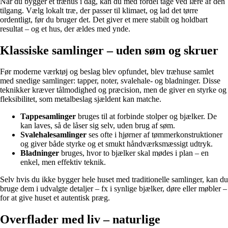
Når du bygger et træhus i dag, kan du med fordel tage ved lære af den
tilgang. Vælg lokalt træ, der passer til klimaet, og lad det tørre
ordentligt, før du bruger det. Det giver et mere stabilt og holdbart
resultat – og et hus, der ældes med ynde.
Klassiske samlinger – uden søm og skruer
Før moderne værktøj og beslag blev opfundet, blev træhuse samlet
med snedige samlinger: tapper, noter, svalehale- og bladninger. Disse
teknikker kræver tålmodighed og præcision, men de giver en styrke og
fleksibilitet, som metalbeslag sjældent kan matche.
Tappesamlinger
bruges til at forbinde stolper og bjælker. De
kan laves, så de låser sig selv, uden brug af søm.
Svalehalesamlinger
ses ofte i hjørner af tømmerkonstruktioner
og giver både styrke og et smukt håndværksmæssigt udtryk.
Bladninger
bruges, hvor to bjælker skal mødes i plan – en
enkel, men effektiv teknik.
Selv hvis du ikke bygger hele huset med traditionelle samlinger, kan du
bruge dem i udvalgte detaljer – fx i synlige bjælker, døre eller møbler –
for at give huset et autentisk præg.
Overflader med liv – naturlige