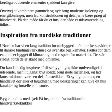
færdigproducerede elementer sjældent kan give.
Overvej at kombinere gammelt og nyt: brug moderne isolering og
energiløsninger, men lad konstruktionen og detaljerne bære præg af
håndværk. På den måde får du et hus, der både er tidssvarende og
tidløst.
Inspiration fra nordiske traditioner
I Norden har vi en lang tradition for træbyggeri – fra norske stavkirker
til danske bindingsværkshuse og svenske bjælkehytter. Fælles for dem
er, at de er bygget til klimaet og med respekt for materialet. De står
stadig, fordi de er skabt med omtanke.
Du kan lade dig inspirere af disse bygninger, ikke nødvendigvis i
udseende, men i tilgang: byg solidt, brug gode materialer, og lad
konstruktionen være en del af æstetikken. Et synligt tømmer, en
håndlavet dør eller et tagudhæng med udskæringer kan give dit hus
karakter og fortælle en historie.
Byg et træhus med sjæl: Få inspiration fra traditionelle
håndværksteknikker