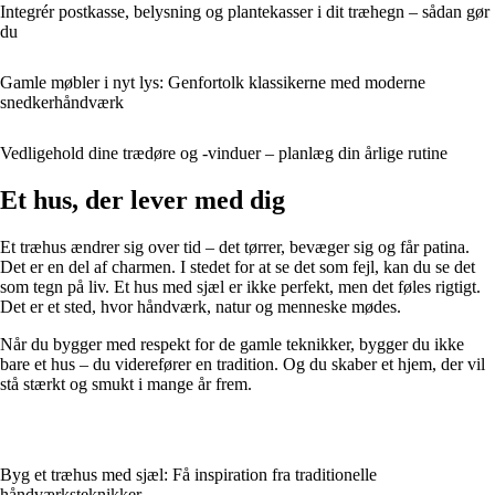
Integrér postkasse, belysning og plantekasser i dit træhegn – sådan gør
du
Gamle møbler i nyt lys: Genfortolk klassikerne med moderne
snedkerhåndværk
Vedligehold dine trædøre og -vinduer – planlæg din årlige rutine
Et hus, der lever med dig
Et træhus ændrer sig over tid – det tørrer, bevæger sig og får patina.
Det er en del af charmen. I stedet for at se det som fejl, kan du se det
som tegn på liv. Et hus med sjæl er ikke perfekt, men det føles rigtigt.
Det er et sted, hvor håndværk, natur og menneske mødes.
Når du bygger med respekt for de gamle teknikker, bygger du ikke
bare et hus – du viderefører en tradition. Og du skaber et hjem, der vil
stå stærkt og smukt i mange år frem.
Byg et træhus med sjæl: Få inspiration fra traditionelle
håndværksteknikker