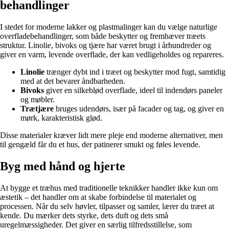
behandlinger
I stedet for moderne lakker og plastmalinger kan du vælge naturlige
overfladebehandlinger, som både beskytter og fremhæver træets
struktur. Linolie, bivoks og tjære har været brugt i århundreder og
giver en varm, levende overflade, der kan vedligeholdes og repareres.
Linolie
trænger dybt ind i træet og beskytter mod fugt, samtidig
med at det bevarer åndbarheden.
Bivoks
giver en silkeblød overflade, ideel til indendørs paneler
og møbler.
Trætjære
bruges udendørs, især på facader og tag, og giver en
mørk, karakteristisk glød.
Disse materialer kræver lidt mere pleje end moderne alternativer, men
til gengæld får du et hus, der patinerer smukt og føles levende.
Byg med hånd og hjerte
At bygge et træhus med traditionelle teknikker handler ikke kun om
æstetik – det handler om at skabe forbindelse til materialet og
processen. Når du selv høvler, tilpasser og samler, lærer du træet at
kende. Du mærker dets styrke, dets duft og dets små
uregelmæssigheder. Det giver en særlig tilfredsstillelse, som