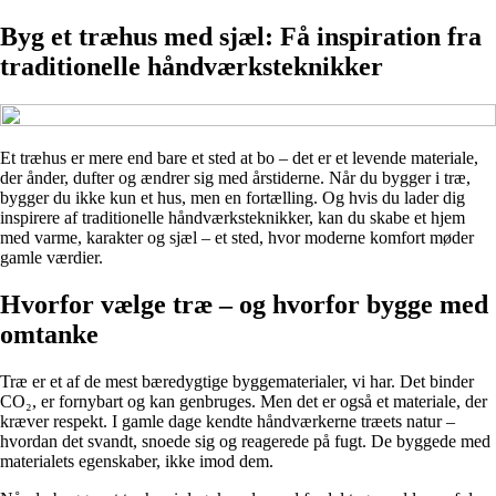
Byg et træhus med sjæl: Få inspiration fra
traditionelle håndværksteknikker
Et træhus er mere end bare et sted at bo – det er et levende materiale,
der ånder, dufter og ændrer sig med årstiderne. Når du bygger i træ,
bygger du ikke kun et hus, men en fortælling. Og hvis du lader dig
inspirere af traditionelle håndværksteknikker, kan du skabe et hjem
med varme, karakter og sjæl – et sted, hvor moderne komfort møder
gamle værdier.
Hvorfor vælge træ – og hvorfor bygge med
omtanke
Træ er et af de mest bæredygtige byggematerialer, vi har. Det binder
CO₂, er fornybart og kan genbruges. Men det er også et materiale, der
kræver respekt. I gamle dage kendte håndværkerne træets natur –
hvordan det svandt, snoede sig og reagerede på fugt. De byggede med
materialets egenskaber, ikke imod dem.