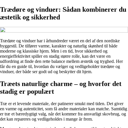
Trædøre og vinduer: Sådan kombinerer du
æstetik og sikkerhed
Trædøre og vinduer har i århundreder været en del af den nordiske
byggestil. De tilfører varme, karakter og naturlig skønhed til både
moderne og klassiske hjem. Men i en tid, hvor sikkerhed og
energieffektivitet spiller en stadig større rolle, kan det være en
udfordring at finde den rette balance mellem æstetik og tryghed. Her
får du en guide til, hvordan du vælger og vedligeholder trædøre og
vinduer, der både ser godt ud og beskytter dit hjem.
Træets naturlige charme – og hvorfor det
stadig er populært
Træ er et levende materiale, der patinerer smukt med tiden. Det giver
en varme og autenticitet, som få andre materialer kan matche. Samtidig
er træ et bæredygtigt valg, når det kommer fra ansvarligt skovbrug, og
det kan repareres og vedligeholdes i mange år frem.