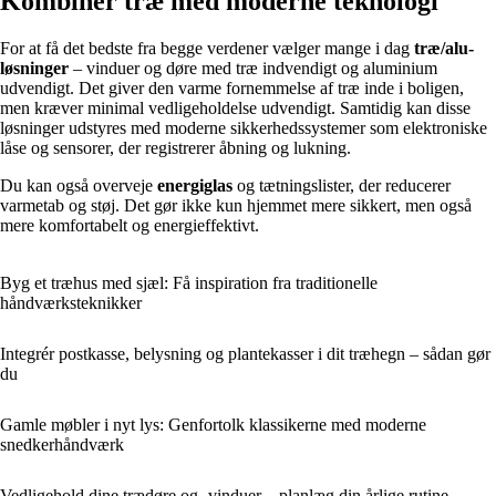
Kombinér træ med moderne teknologi
For at få det bedste fra begge verdener vælger mange i dag
træ/alu-
løsninger
– vinduer og døre med træ indvendigt og aluminium
udvendigt. Det giver den varme fornemmelse af træ inde i boligen,
men kræver minimal vedligeholdelse udvendigt. Samtidig kan disse
løsninger udstyres med moderne sikkerhedssystemer som elektroniske
låse og sensorer, der registrerer åbning og lukning.
Du kan også overveje
energiglas
og tætningslister, der reducerer
varmetab og støj. Det gør ikke kun hjemmet mere sikkert, men også
mere komfortabelt og energieffektivt.
Byg et træhus med sjæl: Få inspiration fra traditionelle
håndværksteknikker
Integrér postkasse, belysning og plantekasser i dit træhegn – sådan gør
du
Gamle møbler i nyt lys: Genfortolk klassikerne med moderne
snedkerhåndværk
Vedligehold dine trædøre og -vinduer – planlæg din årlige rutine