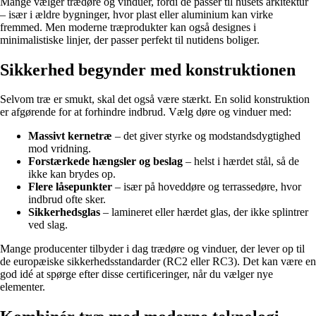
Mange vælger trædøre og vinduer, fordi de passer til husets arkitektur
– især i ældre bygninger, hvor plast eller aluminium kan virke
fremmed. Men moderne træprodukter kan også designes i
minimalistiske linjer, der passer perfekt til nutidens boliger.
Sikkerhed begynder med konstruktionen
Selvom træ er smukt, skal det også være stærkt. En solid konstruktion
er afgørende for at forhindre indbrud. Vælg døre og vinduer med:
Massivt kernetræ
– det giver styrke og modstandsdygtighed
mod vridning.
Forstærkede hængsler og beslag
– helst i hærdet stål, så de
ikke kan brydes op.
Flere låsepunkter
– især på hoveddøre og terrassedøre, hvor
indbrud ofte sker.
Sikkerhedsglas
– lamineret eller hærdet glas, der ikke splintrer
ved slag.
Mange producenter tilbyder i dag trædøre og vinduer, der lever op til
de europæiske sikkerhedsstandarder (RC2 eller RC3). Det kan være en
god idé at spørge efter disse certificeringer, når du vælger nye
elementer.