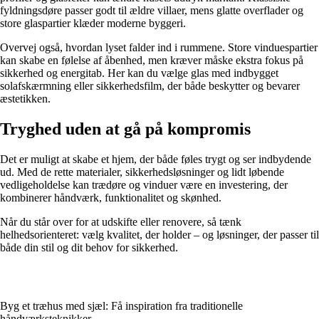
fyldningsdøre passer godt til ældre villaer, mens glatte overflader og
store glaspartier klæder moderne byggeri.
Overvej også, hvordan lyset falder ind i rummene. Store vinduespartier
kan skabe en følelse af åbenhed, men kræver måske ekstra fokus på
sikkerhed og energitab. Her kan du vælge glas med indbygget
solafskærmning eller sikkerhedsfilm, der både beskytter og bevarer
æstetikken.
Tryghed uden at gå på kompromis
Det er muligt at skabe et hjem, der både føles trygt og ser indbydende
ud. Med de rette materialer, sikkerhedsløsninger og lidt løbende
vedligeholdelse kan trædøre og vinduer være en investering, der
kombinerer håndværk, funktionalitet og skønhed.
Når du står over for at udskifte eller renovere, så tænk
helhedsorienteret: vælg kvalitet, der holder – og løsninger, der passer til
både din stil og dit behov for sikkerhed.
Byg et træhus med sjæl: Få inspiration fra traditionelle
håndværksteknikker