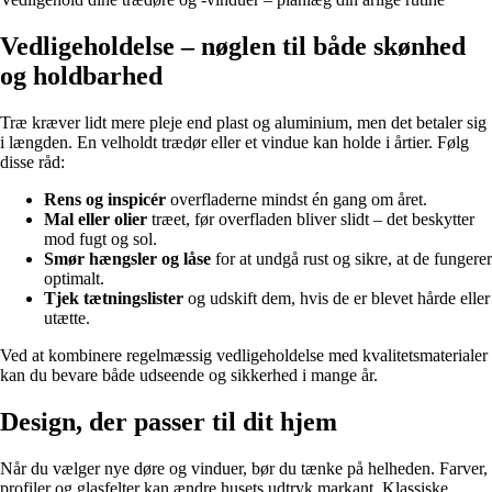
Vedligeholdelse – nøglen til både skønhed
og holdbarhed
Træ kræver lidt mere pleje end plast og aluminium, men det betaler sig
i længden. En velholdt trædør eller et vindue kan holde i årtier. Følg
disse råd:
Rens og inspicér
overfladerne mindst én gang om året.
Mal eller olier
træet, før overfladen bliver slidt – det beskytter
mod fugt og sol.
Smør hængsler og låse
for at undgå rust og sikre, at de fungerer
optimalt.
Tjek tætningslister
og udskift dem, hvis de er blevet hårde eller
utætte.
Ved at kombinere regelmæssig vedligeholdelse med kvalitetsmaterialer
kan du bevare både udseende og sikkerhed i mange år.
Design, der passer til dit hjem
Når du vælger nye døre og vinduer, bør du tænke på helheden. Farver,
profiler og glasfelter kan ændre husets udtryk markant. Klassiske