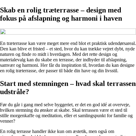
Skab en rolig træterrasse – design med
fokus på afslapning og harmoni i haven
En træterrasse kan være meget mere end blot et praktisk udendørsareal.
Den kan blive et fristed – et sted, hvor du kan trække vejret dybt, nyde
naturen og finde ro midt i hverdagen. Med det rette design og
materialevalg kan du skabe en terrasse, der indbyder til afslapning,
samvær og harmoni. Her får du inspiration til, hvordan du kan designe
en rolig træterrasse, der passer til både din have og din livsstil.
Start med stemningen – hvad skal terrassen
udstråle?
Før du går i gang med selve byggeriet, er det en god idé at overveje,
hvilken stemning du ønsker at skabe. Skal terrassen være et sted til
stille morgenkaffe og meditation, eller et samlingspunkt for familie og
venner?
En rolig terrasse handler ikke kun om æstetik, men også om