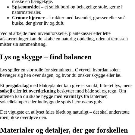
måske en hængekøje.
Spiseområdet
– et solidt bord og behagelige stole, gerne i
naturmaterialer.
Grønne hjørner
– krukker med lavendel, græsser eller små
buske, der giver liv og duft.
Ved at arbejde med niveauforskelle, plantekasser eller lette
afskærmninger kan du skabe en naturlig opdeling, uden at terrassen
mister sin sammenhæng.
Lys og skygge – find balancen
Lys spiller en stor rolle for stemningen. Overvej, hvordan solen
bevæger sig hen over dagen, og hvor du ønsker skygge eller læ.
Et
pergola-tag
med klatreplanter kan give et smukt, filtreret lys, mens
solsejl
eller
let overdækning
beskytter mod både sol og regn. Om
aftenen kan du skabe hygge med
varmt lys
fra lanterner,
solcellelamper eller indbyggede spots i terrassens gulv.
Det vigtigste er, at lyset føles blødt og naturligt – det skal understøtte
roen, ikke overdøve den.
Materialer og detaljer, der gør forskellen