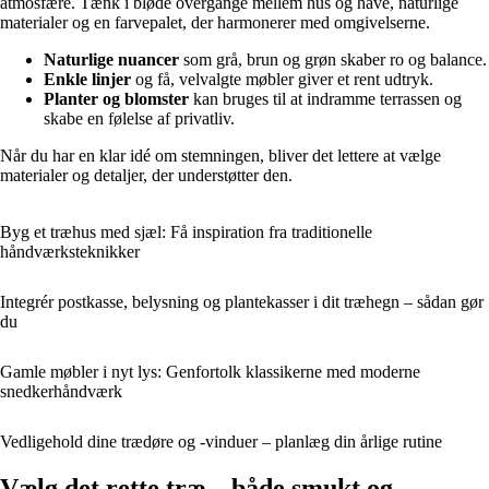
atmosfære. Tænk i bløde overgange mellem hus og have, naturlige
materialer og en farvepalet, der harmonerer med omgivelserne.
Naturlige nuancer
som grå, brun og grøn skaber ro og balance.
Enkle linjer
og få, velvalgte møbler giver et rent udtryk.
Planter og blomster
kan bruges til at indramme terrassen og
skabe en følelse af privatliv.
Når du har en klar idé om stemningen, bliver det lettere at vælge
materialer og detaljer, der understøtter den.
Byg et træhus med sjæl: Få inspiration fra traditionelle
håndværksteknikker
Integrér postkasse, belysning og plantekasser i dit træhegn – sådan gør
du
Gamle møbler i nyt lys: Genfortolk klassikerne med moderne
snedkerhåndværk
Vedligehold dine trædøre og -vinduer – planlæg din årlige rutine
Vælg det rette træ – både smukt og