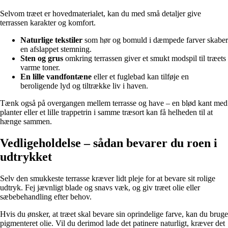
Selvom træet er hovedmaterialet, kan du med små detaljer give
terrassen karakter og komfort.
Naturlige tekstiler
som hør og bomuld i dæmpede farver skaber
en afslappet stemning.
Sten og grus
omkring terrassen giver et smukt modspil til træets
varme toner.
En lille vandfontæne
eller et fuglebad kan tilføje en
beroligende lyd og tiltrække liv i haven.
Tænk også på overgangen mellem terrasse og have – en blød kant med
planter eller et lille trappetrin i samme træsort kan få helheden til at
hænge sammen.
Vedligeholdelse – sådan bevarer du roen i
udtrykket
Selv den smukkeste terrasse kræver lidt pleje for at bevare sit rolige
udtryk. Fej jævnligt blade og snavs væk, og giv træet olie eller
sæbebehandling efter behov.
Hvis du ønsker, at træet skal bevare sin oprindelige farve, kan du bruge
pigmenteret olie. Vil du derimod lade det patinere naturligt, kræver det