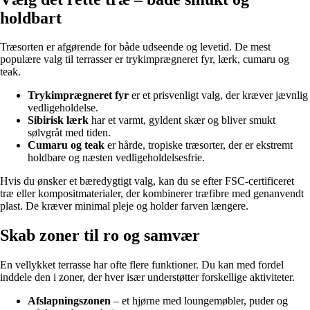
holdbart
Træsorten er afgørende for både udseende og levetid. De mest
populære valg til terrasser er trykimprægneret fyr, lærk, cumaru og
teak.
Trykimprægneret fyr
er et prisvenligt valg, der kræver jævnlig
vedligeholdelse.
Sibirisk lærk
har et varmt, gyldent skær og bliver smukt
sølvgråt med tiden.
Cumaru og teak
er hårde, tropiske træsorter, der er ekstremt
holdbare og næsten vedligeholdelsesfrie.
Hvis du ønsker et bæredygtigt valg, kan du se efter FSC-certificeret
træ eller kompositmaterialer, der kombinerer træfibre med genanvendt
plast. De kræver minimal pleje og holder farven længere.
Skab zoner til ro og samvær
En vellykket terrasse har ofte flere funktioner. Du kan med fordel
inddele den i zoner, der hver især understøtter forskellige aktiviteter.
Afslapningszonen
– et hjørne med loungemøbler, puder og