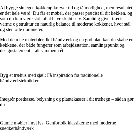
At bygge sin egen køkkenø kræver tid og tålmodighed, men resultatet
er det hele værd. Du får et møbel, der passer præcist til dit køkken, og
som du kan være stolt af at have skabt selv. Samtidig giver træets
varme og struktur en naturlig balance til moderne køkkener, hvor stål
og sten ofte dominerer.
Med de rette materialer, lidt håndværk og en god plan kan du skabe en
køkkenø, der både fungerer som arbejdsstation, samlingspunkt og
designstatement – alt sammen i ét.
Byg et træhus med sjæl: Få inspiration fra traditionelle
håndværksteknikker
Integrér postkasse, belysning og plantekasser i dit træhegn – sådan gør
du
Gamle møbler i nyt lys: Genfortolk klassikerne med moderne
snedkerhåndværk