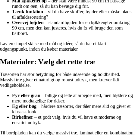
Mål køkkenet op
– der skal være mindst 90 cm fri passage
rundt om øen, så du kan bevæge dig frit.
Tænk funktion
– vil du have skuffer, hylder eller måske plads
til affaldssortering?
Overvej højden
– standardhøjden for en køkkenø er omkring
90 cm, men den kan justeres, hvis du fx vil bruge den som
barbord.
Lav en simpel skitse med mål og idéer, så du har et klart
udgangspunkt, inden du køber materialer.
Materialer: Vælg det rette træ
Træsorten har stor betydning for både udseende og holdbarhed.
Massivt træ giver et naturligt og robust udtryk, men kræver lidt
vedligeholdelse.
Fyr eller gran
– billige og lette at arbejde med, men blødere og
mere modtagelige for ridser.
Eg eller bøg
– hårdere træsorter, der tåler mere slid og giver et
klassisk look.
Birkefiner
– et godt valg, hvis du vil have et moderne og
ensartet udtryk.
Til bordpladen kan du vælge massivt træ, laminat eller en kombination.