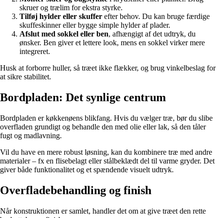
skruer og trælim for ekstra styrke.
Tilføj hylder eller skuffer
efter behov. Du kan bruge færdige
skuffeskinner eller bygge simple hylder af plader.
Afslut med sokkel eller ben
, afhængigt af det udtryk, du
ønsker. Ben giver et lettere look, mens en sokkel virker mere
integreret.
Husk at forborre huller, så træet ikke flækker, og brug vinkelbeslag for
at sikre stabilitet.
Bordpladen: Det synlige centrum
Bordpladen er køkkenøens blikfang. Hvis du vælger træ, bør du slibe
overfladen grundigt og behandle den med olie eller lak, så den tåler
fugt og madlavning.
Vil du have en mere robust løsning, kan du kombinere træ med andre
materialer – fx en flisebelagt eller stålbeklædt del til varme gryder. Det
giver både funktionalitet og et spændende visuelt udtryk.
Overfladebehandling og finish
Når konstruktionen er samlet, handler det om at give træet den rette