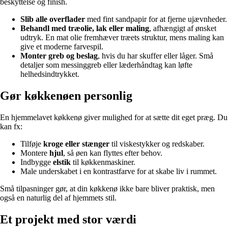
beskyttelse og finish.
Slib alle overflader
med fint sandpapir for at fjerne ujævnheder.
Behandl med træolie, lak eller maling
, afhængigt af ønsket
udtryk. En mat olie fremhæver træets struktur, mens maling kan
give et moderne farvespil.
Monter greb og beslag
, hvis du har skuffer eller låger. Små
detaljer som messinggreb eller læderhåndtag kan løfte
helhedsindtrykket.
Gør køkkenøen personlig
En hjemmelavet køkkenø giver mulighed for at sætte dit eget præg. Du
kan fx:
Tilføje
kroge eller stænger
til viskestykker og redskaber.
Montere
hjul
, så øen kan flyttes efter behov.
Indbygge
elstik
til køkkenmaskiner.
Male underskabet i en kontrastfarve for at skabe liv i rummet.
Små tilpasninger gør, at din køkkenø ikke bare bliver praktisk, men
også en naturlig del af hjemmets stil.
Et projekt med stor værdi