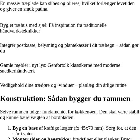
En massiv træplade kan slibes og olieres, hvilket forlænger levetiden
og giver en smuk patina.
Byg et træhus med sjæl: Få inspiration fra traditionelle
håndværksteknikker
Integrér postkasse, belysning og plantekasser i dit træhegn – sådan gør
du
Gamle møbler i nyt lys: Genfortolk klassikerne med moderne
snedkerhåndværk
Vedligehold dine trædøre og -vinduer – planlæg din årlige rutine
Konstruktion: Sådan bygger du rammen
Selve rammen udgør fundamentet for køkkenøen. Den skal være stabil
og kunne bære vægten af bordpladen.
Byg en base
af kraftige lægter (fx 45x70 mm). Sørg for, at den
står i vater.
Monter sider og bagstykke
i krydsfiner eller planker. Brug