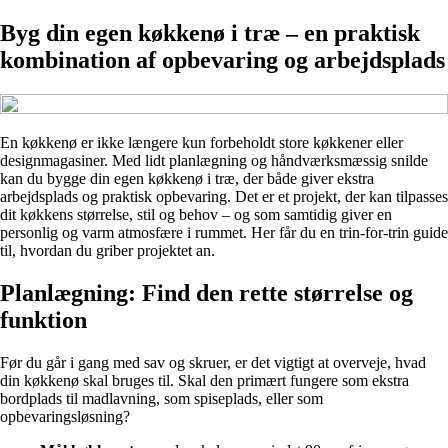
Byg din egen køkkenø i træ – en praktisk
kombination af opbevaring og arbejdsplads
En køkkenø er ikke længere kun forbeholdt store køkkener eller
designmagasiner. Med lidt planlægning og håndværksmæssig snilde
kan du bygge din egen køkkenø i træ, der både giver ekstra
arbejdsplads og praktisk opbevaring. Det er et projekt, der kan tilpasses
dit køkkens størrelse, stil og behov – og som samtidig giver en
personlig og varm atmosfære i rummet. Her får du en trin-for-trin guide
til, hvordan du griber projektet an.
Planlægning: Find den rette størrelse og
funktion
Før du går i gang med sav og skruer, er det vigtigt at overveje, hvad
din køkkenø skal bruges til. Skal den primært fungere som ekstra
bordplads til madlavning, som spiseplads, eller som
opbevaringsløsning?