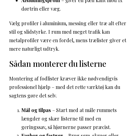
Afslutningsprofil
– giver en pæn kant mod fx
dørtrin eller væg.
Vælg profiler i aluminium, messing eller træ alt efter
stil og slidstyrke. I rum med meget trafik kan
metalprofiler være en fordel, mens trælister giver et
mere naturligt udtryk.
Sådan monterer du listerne
Montering af fodlister kræver ikke nødvendigvis
professionel hjælp – med det rette værktøj kan du
sagtens gøre det selv.
Mål og tilpas
– Start med at måle rummets
længder og skær listerne til med en
geringssav, så hjørnerne passer præcist.
Forbor og fastgør
– Brug søm, skruer eller