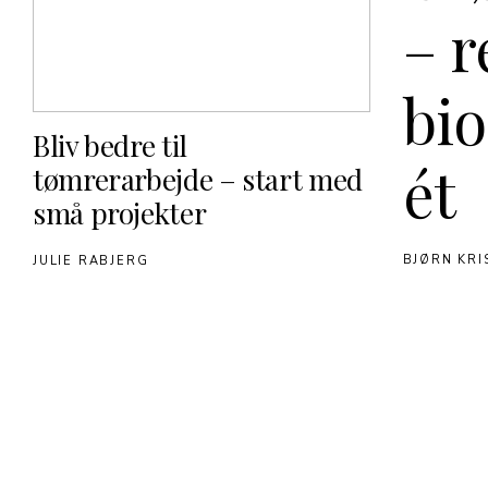
– 
bio
Bliv bedre til
ét
tømrerarbejde – start med
små projekter
BJØRN KRI
JULIE RABJERG