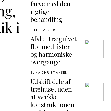
farve med den
ng,
rigtige
behandling
ik i
JULIE RABJERG
Afslut trægulvet
flot med lister
og harmoniske
overgange
ELINA CHRISTIANSEN
Udskift dele af
træhuset uden
at svække
konstruktionen