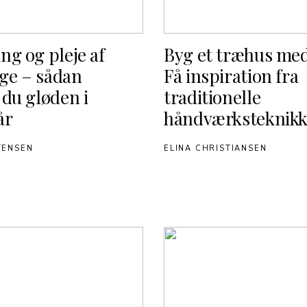
ng og pleje af
Byg et træhus med
ge – sådan
Få inspiration fra
 du gløden i
traditionelle
år
håndværksteknikk
TENSEN
ELINA CHRISTIANSEN