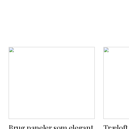
Brug paneler som elegant
Træloft