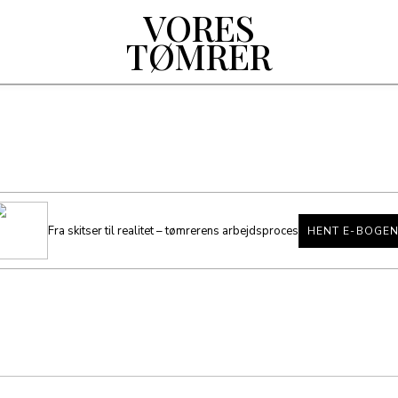
VORES
TØMRER
Fra skitser til realitet – tømrerens arbejdsproces
HENT E-BOGE