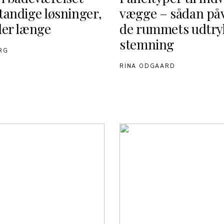
tandige løsninger,
vægge – sådan påv
der længe
de rummets udtry
stemning
ERG
RINA ODGAARD