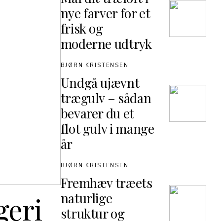
nye farver for et
frisk og
moderne udtryk
BJØRN KRISTENSEN
Undgå ujævnt
trægulv – sådan
bevarer du et
flot gulv i mange
år
BJØRN KRISTENSEN
Fremhæv træets
naturlige
geri
struktur og