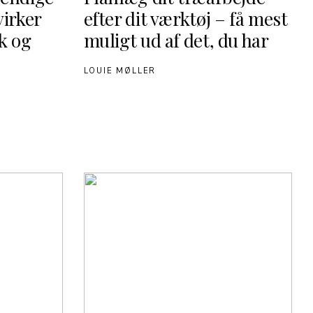
irker
efter dit værktøj – få mest
k og
muligt ud af det, du har
LOUIE MØLLER