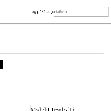
Log på
Få adgang
N
Mal dit træloft i