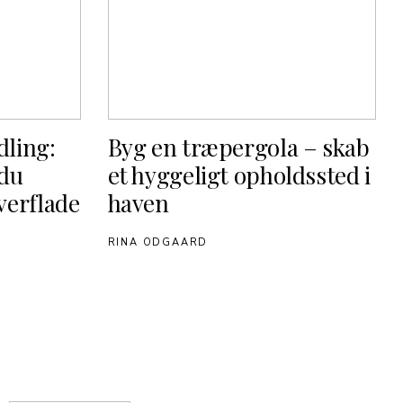
dling:
Byg en træpergola – skab
du
et hyggeligt opholdssted i
verflade
haven
RINA ODGAARD