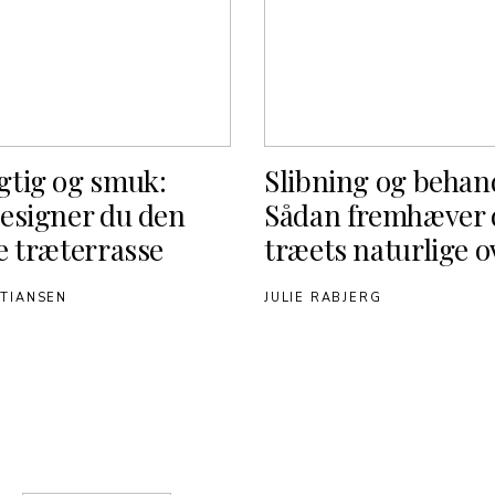
tig og smuk:
Slibning og behan
esigner du den
Sådan fremhæver 
e træterrasse
træets naturlige o
STIANSEN
JULIE RABJERG