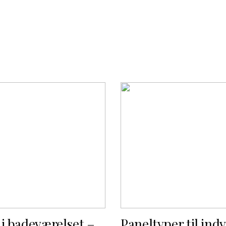
 i badeværelset –
Paneltyper til ind