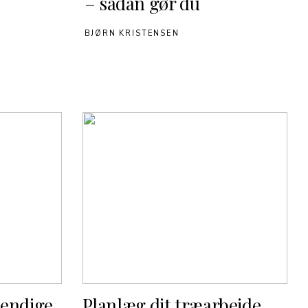
– sådan gør du
BJØRN KRISTENSEN
vendige
Planlæg dit træarbejde